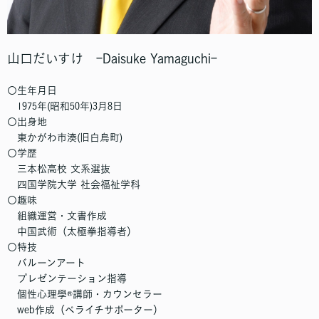
山口だいすけ ｰDaisuke Yamaguchiｰ
〇生年月日
1975年(昭和50年)3月8日
〇出身地
東かがわ市湊(旧白鳥町)
〇学歴
三本松高校 文系選抜
四国学院大学 社会福祉学科
〇趣味
組織運営・文書作成
中国武術（太極拳指導者）
〇特技
バルーンアート
プレゼンテーション指導
個性心理學®️講師・カウンセラー
web作成（ペライチサポーター）